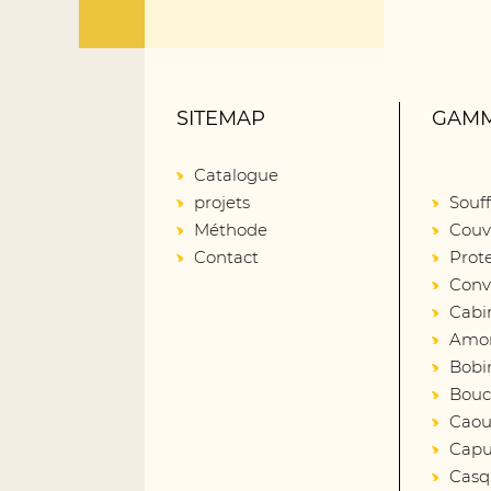
SITEMAP
GAMM
Catalogue
projets
Souff
Méthode
Couv
Contact
Prot
Conv
Cabi
Amort
Bobin
Bouc
Caout
Capu
Casq