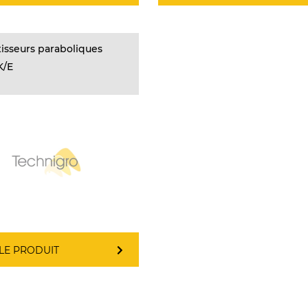
isseurs paraboliques
K/E
 LE PRODUIT