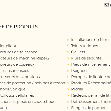
E DE PRODUITS
Installations de filtres
let pliant
Joints toriques
ertures de télescope
Oeillets
ecteurs de machine Repar2
Murs de sécurité
oyeurs de copeaux
Pieds de nivellement
nes insonorisées
Poignées
isseurs de vibrations
Pompes de liquide de
es de protection / bobines à ressort
Produits Personnalis
hons Conique
Profils
choucs cellulaires
Racleurs de rail de lit
chons et pieds en caoutchouc
Rétrécissement ther
uettes
Sangles de paquet