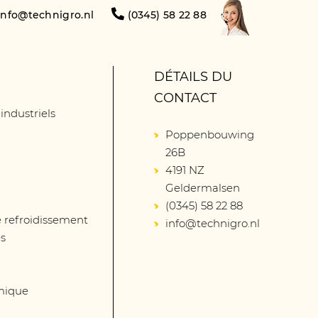
info@technigro.nl
(0345) 58 22 88
DÉTAILS DU
CONTACT
 industriels
Poppenbouwing
26B
4191 NZ
Geldermalsen
(0345) 58 22 88
 refroidissement
info@technigro.nl
és
mique