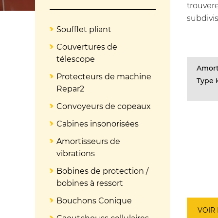
trouver
subdivi
Soufflet pliant
Couvertures de
télescope
Amort
Protecteurs de machine
Type 
Repar2
Convoyeurs de copeaux
Cabines insonorisées
Amortisseurs de
vibrations
Bobines de protection /
bobines à ressort
Bouchons Conique
VOIR