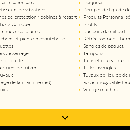
nes insonorisées
Poignées
isseurs de vibrations
Pompes de liquide de
es de protection / bobines à ressort
Produits Personnalis
hons Conique
Profils
choucs cellulaires
Racleurs de rail de lit
chons et pieds en caoutchouc
Rétrécissement ther
uettes
Sangles de paquet
ers de serrage
Tampons
es de cable
Tapis et rouleaux en
ertures de ruban
Tulles aveugles
tuyaux
Tuyaux de liquide de
rage de la machine (led)
accier inoxydable hau
oirs
Vitrage machine