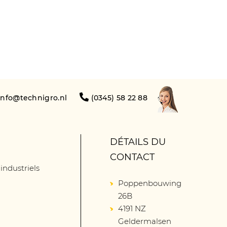
info@technigro.nl
(0345) 58 22 88
DÉTAILS DU
CONTACT
 industriels
Poppenbouwing
26B
4191 NZ
Geldermalsen