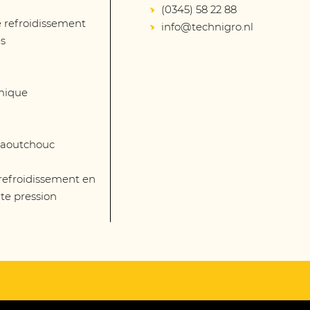
(0345) 58 22 88
 refroidissement
info@technigro.nl
és
mique
 caoutchouc
 refroidissement en
te pression