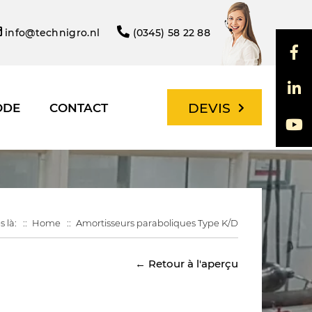
info@technigro.nl
(0345) 58 22 88
DEVIS
ODE
CONTACT
s là:
Home
Amortisseurs paraboliques Type K/D
← Retour à l'aperçu