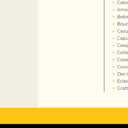
Cabi
Amort
Bobin
Bouc
Caout
Capu
Casq
Colli
Coss
Couv
Des 
Eclai
Gratt