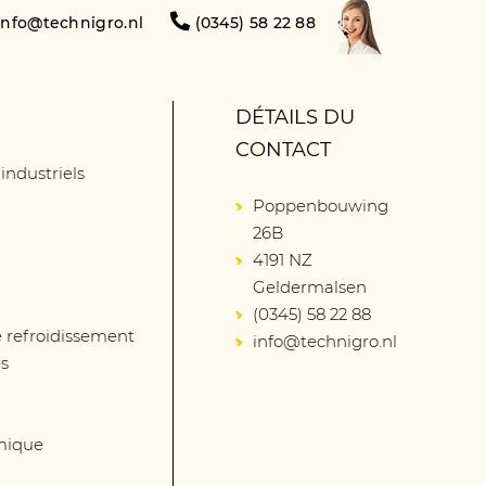
info@technigro.nl
(0345) 58 22 88
DÉTAILS DU
CONTACT
 industriels
Poppenbouwing
26B
4191 NZ
Geldermalsen
(0345) 58 22 88
 refroidissement
info@technigro.nl
és
mique