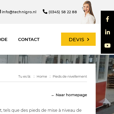
info@technigro.nl
(0345) 58 22 88
DEVIS
ODE
CONTACT
Tu es là:
Home
Pieds de nivellement
← Naar homepage
, tels que des pieds de mise à niveau de