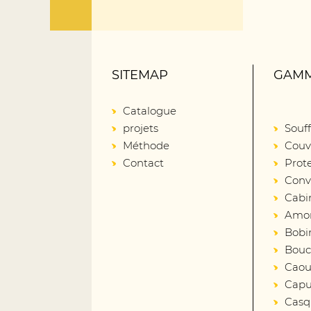
SITEMAP
GAMM
Catalogue
projets
Souff
Méthode
Couv
Contact
Prot
Conv
Cabi
Amort
Bobin
Bouc
Caout
Capu
Casq