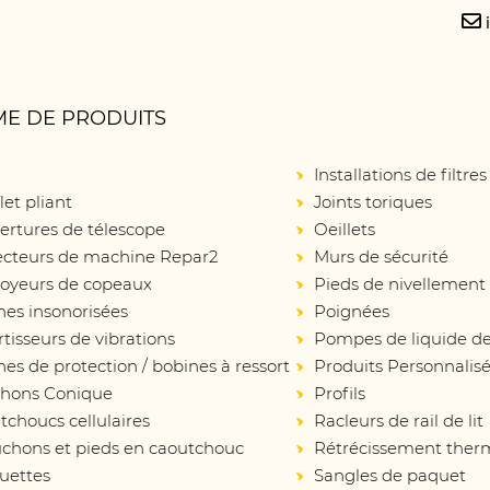
E DE PRODUITS
Installations de filtres
let pliant
Joints toriques
ertures de télescope
Oeillets
ecteurs de machine Repar2
Murs de sécurité
oyeurs de copeaux
Pieds de nivellement
nes insonorisées
Poignées
isseurs de vibrations
Pompes de liquide de
es de protection / bobines à ressort
Produits Personnalis
hons Conique
Profils
choucs cellulaires
Racleurs de rail de lit
chons et pieds en caoutchouc
Rétrécissement ther
uettes
Sangles de paquet