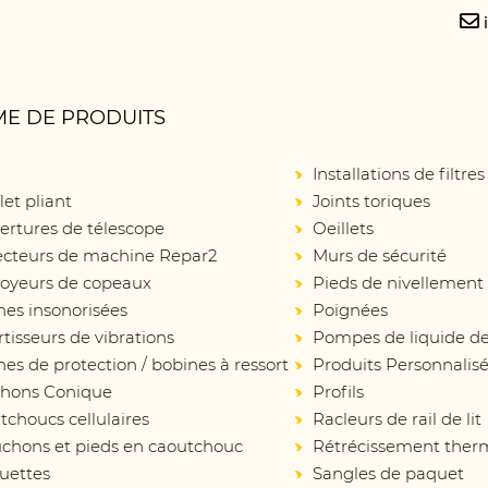
E DE PRODUITS
Installations de filtres
let pliant
Joints toriques
ertures de télescope
Oeillets
ecteurs de machine Repar2
Murs de sécurité
oyeurs de copeaux
Pieds de nivellement
nes insonorisées
Poignées
isseurs de vibrations
Pompes de liquide de
es de protection / bobines à ressort
Produits Personnalis
hons Conique
Profils
choucs cellulaires
Racleurs de rail de lit
chons et pieds en caoutchouc
Rétrécissement ther
uettes
Sangles de paquet