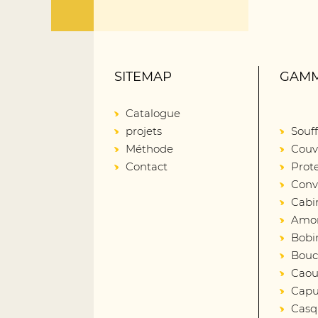
SITEMAP
GAMM
Catalogue
projets
Souff
Méthode
Couv
Contact
Prot
Conv
Cabi
Amort
Bobin
Bouc
Caout
Capu
Casq