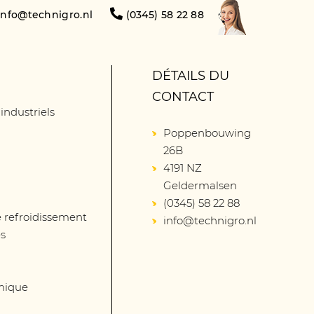
info@technigro.nl
(0345) 58 22 88
DÉTAILS DU
CONTACT
 industriels
Poppenbouwing
26B
4191 NZ
Geldermalsen
(0345) 58 22 88
 refroidissement
info@technigro.nl
és
mique