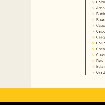
Cabi
Amort
Bobin
Bouc
Caout
Capu
Casq
Colli
Coss
Couv
Des 
Eclai
Gratt