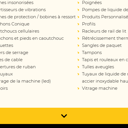
nes insonorisées
Poignées
isseurs de vibrations
Pompes de liquide de
es de protection / bobines à ressort
Produits Personnalis
hons Conique
Profils
choucs cellulaires
Racleurs de rail de lit
chons et pieds en caoutchouc
Rétrécissement ther
uettes
Sangles de paquet
ers de serrage
Tampons
es de cable
Tapis et rouleaux en
ertures de ruban
Tulles aveugles
tuyaux
Tuyaux de liquide de
rage de la machine (led)
accier inoxydable hau
oirs
Vitrage machine