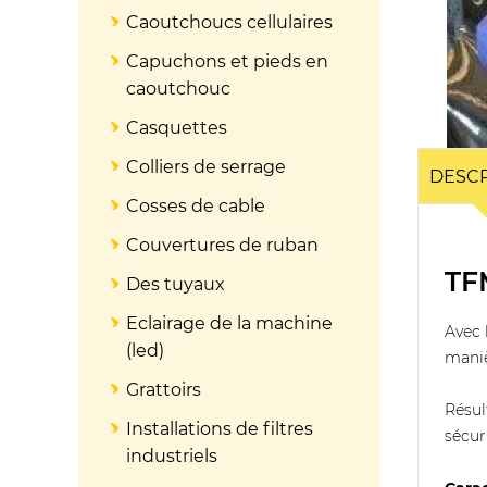
Caoutchoucs cellulaires
Capuchons et pieds en
caoutchouc
Casquettes
Colliers de serrage
DESCR
Cosses de cable
Couvertures de ruban
TF
Des tuyaux
Eclairage de la machine
Avec 
(led)
maniè
Grattoirs
Résul
Installations de filtres
sécur
industriels