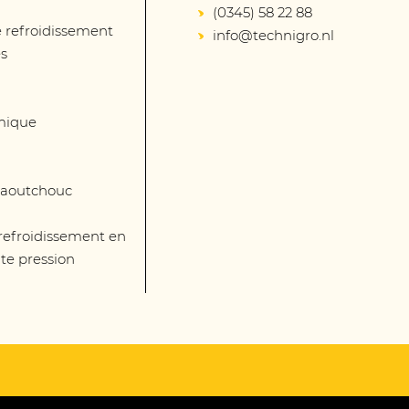
(0345) 58 22 88
 refroidissement
info@technigro.nl
és
mique
 caoutchouc
 refroidissement en
te pression