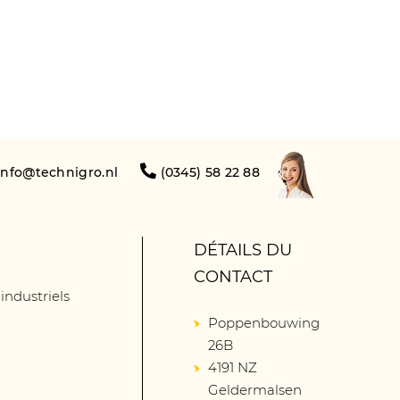
info@technigro.nl
(0345) 58 22 88
DÉTAILS DU
CONTACT
 industriels
Poppenbouwing
26B
4191 NZ
Geldermalsen