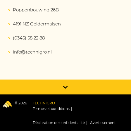
Poppenbouwing 26B
4191 NZ Geldermalsen
(0345) 58 22 88
info@technigro.nl
© 2026
TECHNIGRO
Termes et conditions
Déclaration de confidentialité
Avertissement