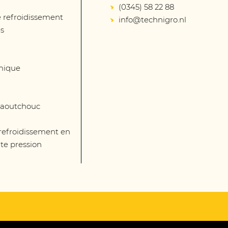
(0345) 58 22 88
 refroidissement
info@technigro.nl
és
mique
 caoutchouc
 refroidissement en
te pression