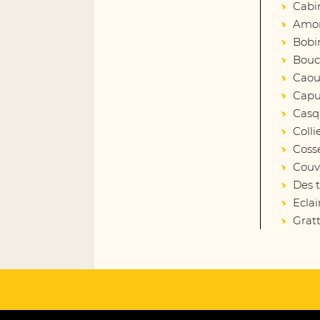
Cabi
Amort
Bobin
Bouc
Caout
Capu
Casq
Colli
Coss
Couv
Des 
Eclai
Gratt