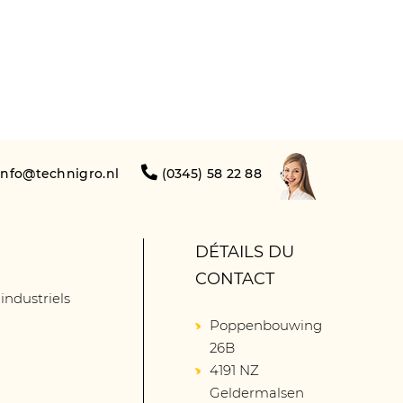
info@technigro.nl
(0345) 58 22 88
DÉTAILS DU
CONTACT
 industriels
Poppenbouwing
26B
4191 NZ
Geldermalsen