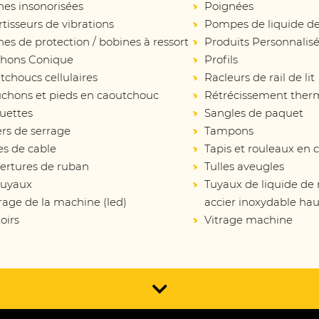
nes insonorisées
Poignées
isseurs de vibrations
Pompes de liquide de
es de protection / bobines à ressort
Produits Personnalis
hons Conique
Profils
choucs cellulaires
Racleurs de rail de lit
chons et pieds en caoutchouc
Rétrécissement ther
uettes
Sangles de paquet
ers de serrage
Tampons
es de cable
Tapis et rouleaux en
ertures de ruban
Tulles aveugles
tuyaux
Tuyaux de liquide de
rage de la machine (led)
accier inoxydable hau
oirs
Vitrage machine