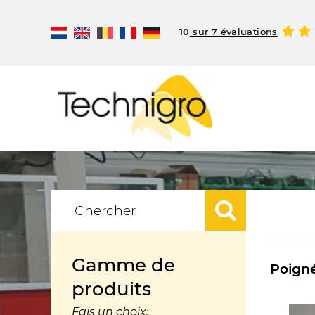
10
sur 7 évaluations
Gamme de
Poign
produits
Fais un choix: