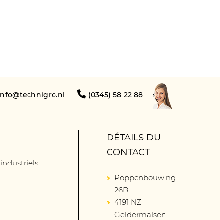
info@technigro.nl
(0345) 58 22 88
DÉTAILS DU
CONTACT
 industriels
Poppenbouwing
26B
4191 NZ
Geldermalsen