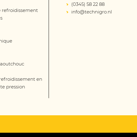
(0345) 58 22 88
 refroidissement
info@technigro.nl
és
mique
 caoutchouc
 refroidissement en
te pression