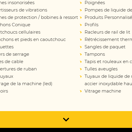
nes insonorisées
Poignées
isseurs de vibrations
Pompes de liquide de
es de protection / bobines à ressort
Produits Personnalis
hons Conique
Profils
choucs cellulaires
Racleurs de rail de lit
chons et pieds en caoutchouc
Rétrécissement ther
uettes
Sangles de paquet
ers de serrage
Tampons
es de cable
Tapis et rouleaux en
ertures de ruban
Tulles aveugles
tuyaux
Tuyaux de liquide de
rage de la machine (led)
accier inoxydable hau
oirs
Vitrage machine