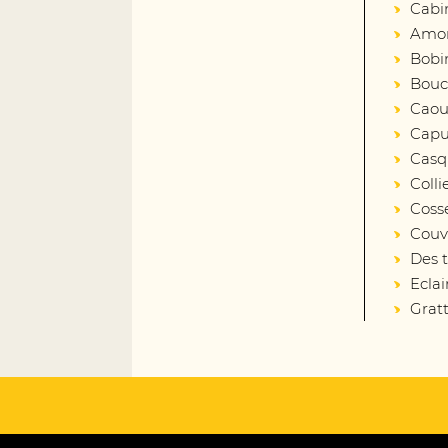
Cabi
Amort
Bobin
Bouc
Caout
Capu
Casq
Colli
Coss
Couv
Des 
Eclai
Gratt