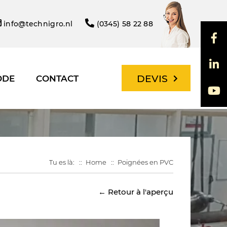
info@technigro.nl
(0345) 58 22 88
DEVIS
ODE
CONTACT
Tu es là:
Home
Poignées en PVC
← Retour à l'aperçu