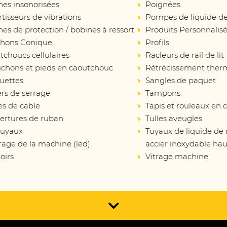
nes insonorisées
Poignées
isseurs de vibrations
Pompes de liquide de
es de protection / bobines à ressort
Produits Personnalis
hons Conique
Profils
choucs cellulaires
Racleurs de rail de lit
chons et pieds en caoutchouc
Rétrécissement ther
uettes
Sangles de paquet
ers de serrage
Tampons
es de cable
Tapis et rouleaux en
ertures de ruban
Tulles aveugles
tuyaux
Tuyaux de liquide de
rage de la machine (led)
accier inoxydable hau
oirs
Vitrage machine