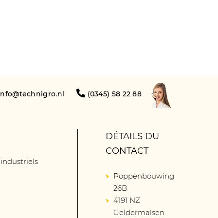
info@technigro.nl
(0345) 58 22 88
DÉTAILS DU
CONTACT
 industriels
Poppenbouwing
26B
4191 NZ
Geldermalsen