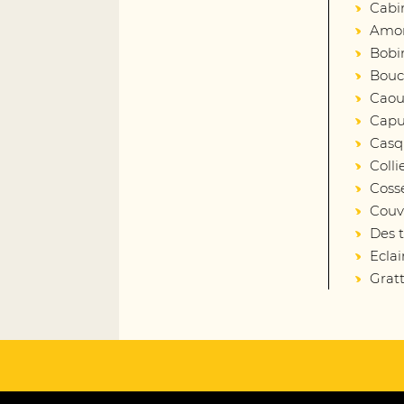
Cabi
Amort
Bobin
Bouc
Caout
Capu
Casq
Colli
Coss
Couv
Des 
Eclai
Gratt