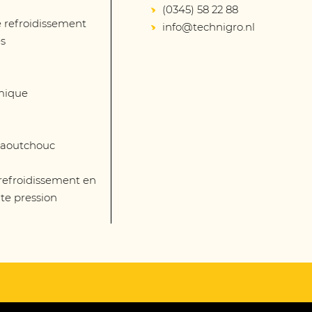
(0345) 58 22 88
 refroidissement
info@technigro.nl
és
mique
 caoutchouc
 refroidissement en
te pression