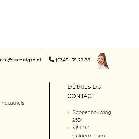
info@technigro.nl
(0345) 58 22 88
DÉTAILS DU
CONTACT
 industriels
Poppenbouwing
26B
4191 NZ
Geldermalsen