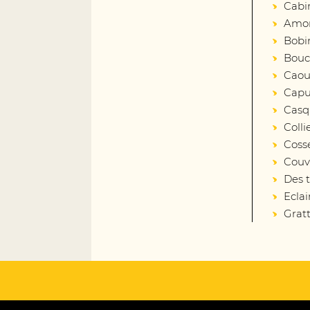
Cabi
Amort
Bobin
Bouc
Caout
Capu
Casq
Colli
Coss
Couv
Des 
Eclai
Gratt