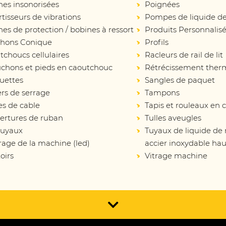
nes insonorisées
Poignées
isseurs de vibrations
Pompes de liquide de
es de protection / bobines à ressort
Produits Personnalis
hons Conique
Profils
choucs cellulaires
Racleurs de rail de lit
chons et pieds en caoutchouc
Rétrécissement ther
uettes
Sangles de paquet
ers de serrage
Tampons
es de cable
Tapis et rouleaux en
ertures de ruban
Tulles aveugles
tuyaux
Tuyaux de liquide de
rage de la machine (led)
accier inoxydable hau
oirs
Vitrage machine