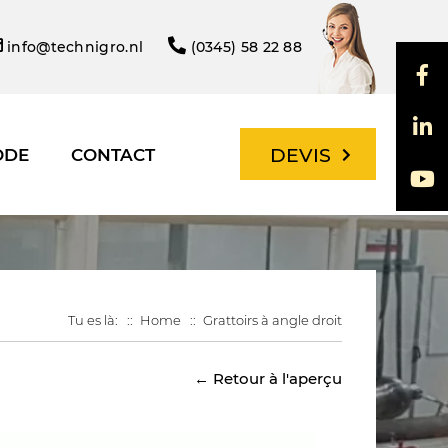
info@technigro.nl
(0345) 58 22 88
DEVIS
ODE
CONTACT
Tu es là:
Home
Grattoirs à angle droit
← Retour à l'aperçu