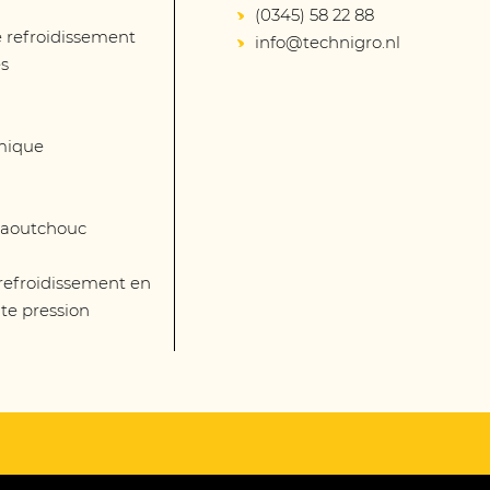
(0345) 58 22 88
 refroidissement
info@technigro.nl
és
mique
 caoutchouc
 refroidissement en
te pression