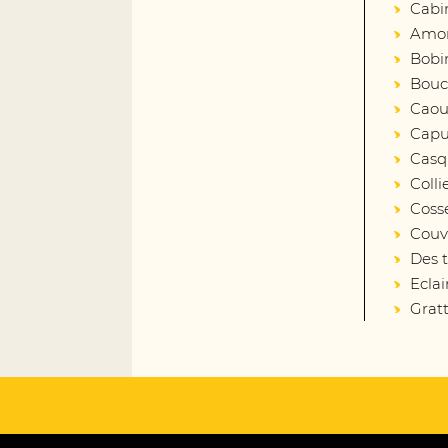
Cabi
Amort
Bobin
Bouc
Caout
Capu
Casq
Colli
Coss
Couv
Des 
Eclai
Gratt