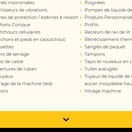
nes insonorisées
Poignées
isseurs de vibrations
Pompes de liquide de
es de protection / bobines à ressort
Produits Personnalis
hons Conique
Profils
choucs cellulaires
Racleurs de rail de lit
chons et pieds en caoutchouc
Rétrécissement ther
uettes
Sangles de paquet
ers de serrage
Tampons
es de cable
Tapis et rouleaux en
ertures de ruban
Tulles aveugles
tuyaux
Tuyaux de liquide de
rage de la machine (led)
accier inoxydable hau
oirs
Vitrage machine