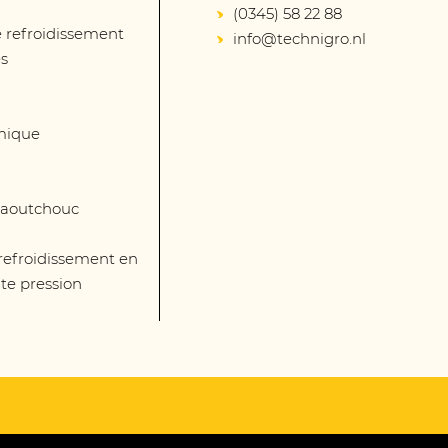
(0345) 58 22 88
 refroidissement
info@technigro.nl
és
mique
 caoutchouc
 refroidissement en
te pression