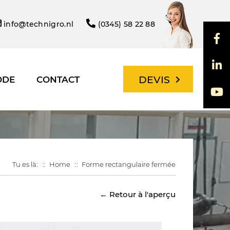
info@technigro.nl
(0345) 58 22 88
DEVIS
ODE
CONTACT
Tu es là:
Home
Forme rectangulaire fermée
← Retour à l'aperçu