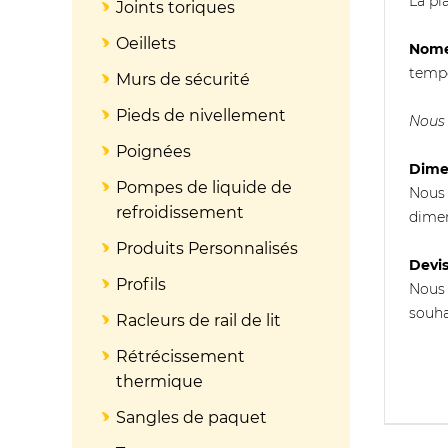
La pl
Joints toriques
Oeillets
Nom
tempé
Murs de sécurité
Pieds de nivellement
Nous 
Poignées
Dime
Pompes de liquide de
Nous 
refroidissement
dimen
Produits Personnalisés
Devi
Profils
Nous 
souha
Racleurs de rail de lit
Rétrécissement
thermique
Sangles de paquet