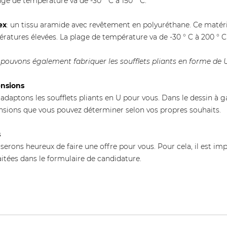
age de température va de -30 ° C à 150 ° C.
ex
: un tissu aramide avec revêtement en polyuréthane. Ce matéri
ratures élevées. La plage de température va de -30 ° C à 200 ° C
pouvons également fabriquer les soufflets pliants en forme de
nsions
adaptons les soufflets pliants en U pour vous. Dans le dessin à 
sions que vous pouvez déterminer selon vos propres souhaits.
s
serons heureux de faire une offre pour vous. Pour cela, il est i
itées dans le formulaire de candidature.