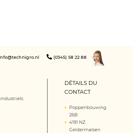
info@technigro.nl
(0345) 58 22 88
DÉTAILS DU
CONTACT
 industriels
Poppenbouwing
26B
4191 NZ
Geldermalsen