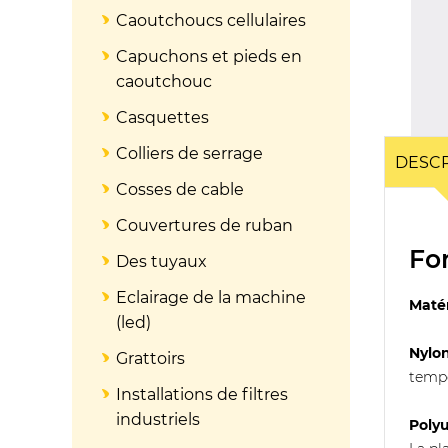
Caoutchoucs cellulaires
Capuchons et pieds en
caoutchouc
Casquettes
Colliers de serrage
DESCR
Cosses de cable
Couvertures de ruban
Fo
Des tuyaux
Eclairage de la machine
Matér
(led)
Nylo
Grattoirs
tempé
Installations de filtres
industriels
Poly