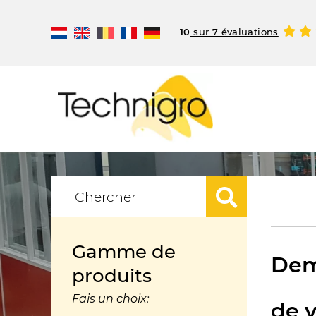
10
sur 7 évaluations
Gamme de
Dem
produits
Fais un choix:
de v