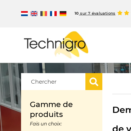
10
sur 7 évaluations
Gamme de
Dem
produits
Fais un choix:
de v