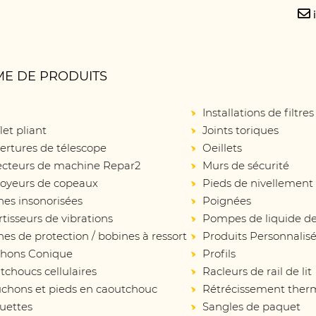
E DE PRODUITS
Installations de filtres
let pliant
Joints toriques
ertures de télescope
Oeillets
ecteurs de machine Repar2
Murs de sécurité
oyeurs de copeaux
Pieds de nivellement
nes insonorisées
Poignées
isseurs de vibrations
Pompes de liquide de
es de protection / bobines à ressort
Produits Personnalis
hons Conique
Profils
choucs cellulaires
Racleurs de rail de lit
chons et pieds en caoutchouc
Rétrécissement ther
uettes
Sangles de paquet