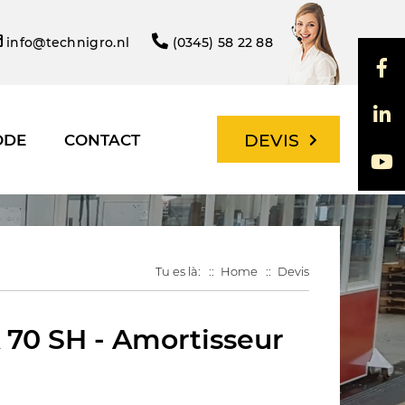
info@technigro.nl
(0345) 58 22 88
DEVIS
ODE
CONTACT
Tu es là:
Home
Devis
 70 SH - Amortisseur