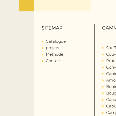
SITEMAP
GAMM
Catalogue
projets
Souff
Méthode
Couv
Contact
Prot
Conv
Cabi
Amort
Bobin
Bouc
Caout
Capu
Casq