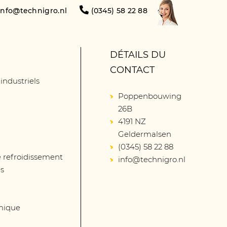
info@technigro.nl
(0345) 58 22 88
DÉTAILS DU
CONTACT
 industriels
Poppenbouwing
26B
4191 NZ
Geldermalsen
(0345) 58 22 88
 refroidissement
info@technigro.nl
és
mique