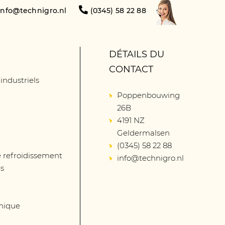
info@technigro.nl
(0345) 58 22 88
DÉTAILS DU
CONTACT
 industriels
Poppenbouwing
26B
4191 NZ
Geldermalsen
(0345) 58 22 88
 refroidissement
info@technigro.nl
és
mique