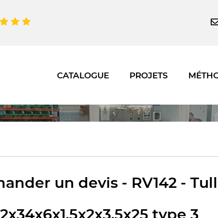
CATALOGUE
PROJETS
MÉTH
ander un devis - RV142 - Tul
2x34x6x1,5x2x3,5x25 type 3