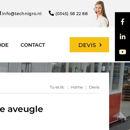
info@technigro.nl
(0345) 58 22 88
DEVIS
ODE
CONTACT
Tu es là:
Home
Devis
le aveugle