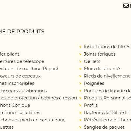
E DE PRODUITS
Installations de filtres
let pliant
Joints toriques
ertures de télescope
Oeillets
ecteurs de machine Repar2
Murs de sécurité
oyeurs de copeaux
Pieds de nivellement
nes insonorisées
Poignées
isseurs de vibrations
Pompes de liquide de
es de protection / bobines à ressort
Produits Personnalis
hons Conique
Profils
choucs cellulaires
Racleurs de rail de lit
chons et pieds en caoutchouc
Rétrécissement ther
uettes
Sangles de paquet