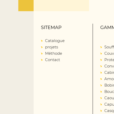
SITEMAP
GAMM
Catalogue
projets
Souff
Méthode
Couv
Contact
Prot
Conv
Cabi
Amort
Bobin
Bouc
Caout
Capu
Casq