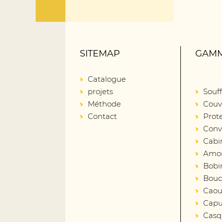
SITEMAP
GAMM
Catalogue
projets
Souff
Méthode
Couv
Contact
Prot
Conv
Cabi
Amort
Bobin
Bouc
Caout
Capu
Casq