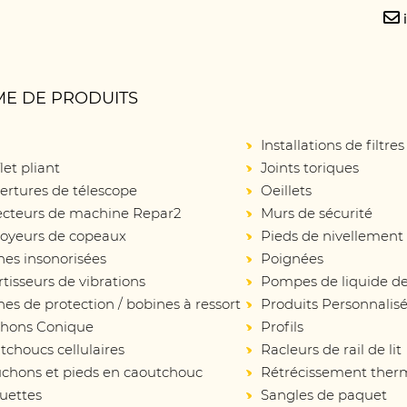
E DE PRODUITS
Installations de filtres
let pliant
Joints toriques
ertures de télescope
Oeillets
ecteurs de machine Repar2
Murs de sécurité
oyeurs de copeaux
Pieds de nivellement
nes insonorisées
Poignées
isseurs de vibrations
Pompes de liquide de
es de protection / bobines à ressort
Produits Personnalis
hons Conique
Profils
choucs cellulaires
Racleurs de rail de lit
chons et pieds en caoutchouc
Rétrécissement ther
uettes
Sangles de paquet