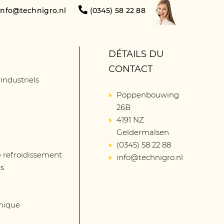
info@technigro.nl
(0345) 58 22 88
DÉTAILS DU
CONTACT
 industriels
Poppenbouwing
26B
4191 NZ
Geldermalsen
(0345) 58 22 88
 refroidissement
info@technigro.nl
és
mique