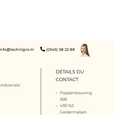
info@technigro.nl
(0345) 58 22 88
DÉTAILS DU
CONTACT
 industriels
Poppenbouwing
26B
4191 NZ
Geldermalsen