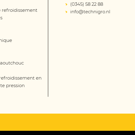
(0345) 58 22 88
 refroidissement
info@technigro.nl
és
mique
 caoutchouc
 refroidissement en
te pression