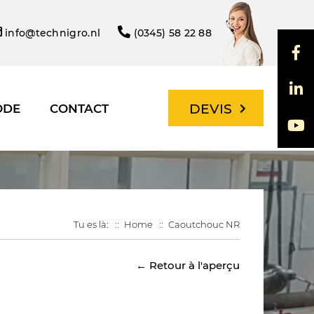
info@technigro.nl
(0345) 58 22 88
DEVIS
ODE
CONTACT
Tu es là:
Home
Caoutchouc NR
← Retour à l'aperçu