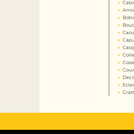
Cabi
Amort
Bobin
Bouc
Caout
Capu
Casq
Colli
Coss
Couv
Des 
Eclai
Gratt