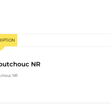
IPTION
outchouc NR
tchouc NR