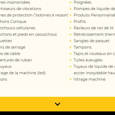
nes insonorisées
Poignées
isseurs de vibrations
Pompes de liquide de
es de protection / bobines à ressort
Produits Personnalis
hons Conique
Profils
choucs cellulaires
Racleurs de rail de lit
chons et pieds en caoutchouc
Rétrécissement ther
uettes
Sangles de paquet
ers de serrage
Tampons
es de cable
Tapis et rouleaux en
ertures de ruban
Tulles aveugles
tuyaux
Tuyaux de liquide de
rage de la machine (led)
accier inoxydable hau
oirs
Vitrage machine